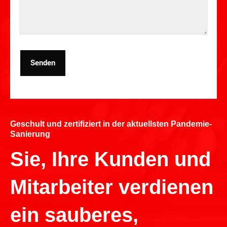
Senden
Geschult und zertifiziert in der aktuellsten Pandemie-
Sanierung
Sie, Ihre Kunden und
Mitarbeiter verdienen
ein sauberes,