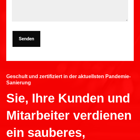
Senden
Geschult und zertifiziert in der aktuellsten Pandemie-
Sanierung
Sie, Ihre Kunden und
Mitarbeiter verdienen
ein sauberes,