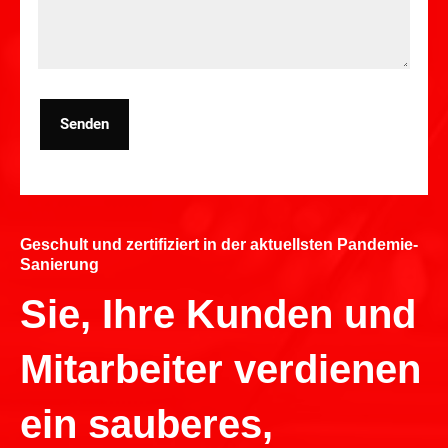
Senden
Geschult und zertifiziert in der aktuellsten Pandemie-
Sanierung
Sie, Ihre Kunden und
Mitarbeiter verdienen
ein sauberes,