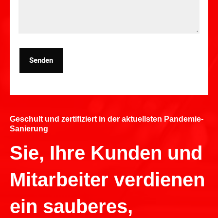
Senden
Geschult und zertifiziert in der aktuellsten Pandemie-
Sanierung
Sie, Ihre Kunden und
Mitarbeiter verdienen
ein sauberes,