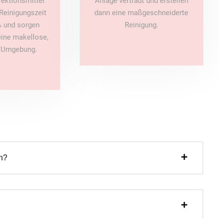
fektionsmittel
Anlage vertraut und erstellen
Reinigungszeit
dann eine maßgeschneiderte
 und sorgen
Reinigung.
 eine makellose,
e Umgebung.
n?