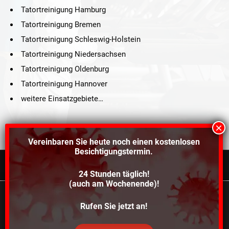
Tatortreinigung Hamburg
Tatortreinigung Bremen
Tatortreinigung Schleswig-Holstein
Tatortreinigung Niedersachsen
Tatortreinigung Oldenburg
Tatortreinigung Hannover
weitere Einsatzgebiete…
Vereinbaren Sie heute noch einen
kostenlosen
Besichtigungstermin.
24 Stunden täglich!
©2021 Schröders Service Team Nord, All Rights Reserved.
(auch am Wochenende)!
Schroeder Service Team Nord
Wir verwenden Cookies, um dir die bestmögliche
Rufen Sie jetzt an!
Über uns
Kontakt
Impressum
Datenschutz
Erfahrung auf unserer Website zu bieten.
In den
Einstellungen
kannst du erfahren, welche Cookies