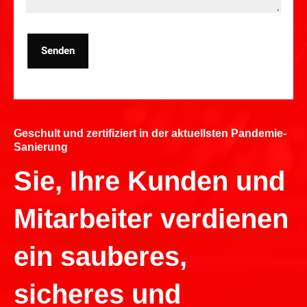
Senden
Geschult und zertifiziert in der aktuellsten Pandemie-
Sanierung
Sie, Ihre Kunden und
Mitarbeiter verdienen
ein sauberes,
sicheres und