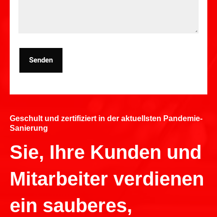
Senden
Geschult und zertifiziert in der aktuellsten Pandemie-
Sanierung
Sie, Ihre Kunden und
Mitarbeiter verdienen
ein sauberes,