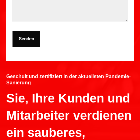
Senden
Geschult und zertifiziert in der aktuellsten Pandemie-
Sanierung
Sie, Ihre Kunden und
Mitarbeiter verdienen
ein sauberes,