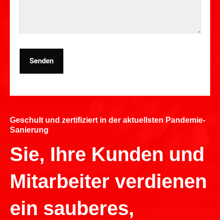
Senden
Geschult und zertifiziert in der aktuellsten Pandemie-
Sanierung
Sie, Ihre Kunden und
Mitarbeiter verdienen
ein sauberes,