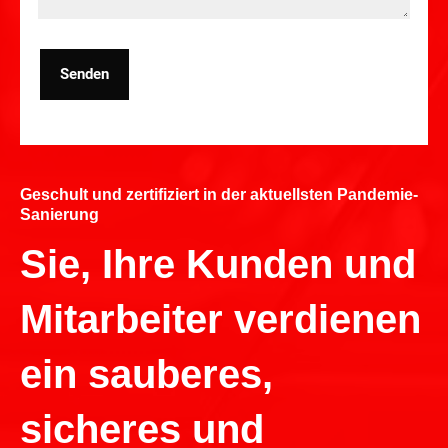
Senden
Geschult und zertifiziert in der aktuellsten Pandemie-
Sanierung
Sie, Ihre Kunden und
Mitarbeiter verdienen
ein sauberes,
sicheres und