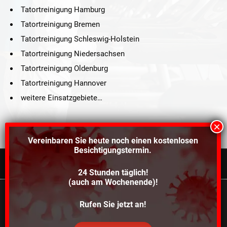
Tatortreinigung Hamburg
Tatortreinigung Bremen
Tatortreinigung Schleswig-Holstein
Tatortreinigung Niedersachsen
Tatortreinigung Oldenburg
Tatortreinigung Hannover
weitere Einsatzgebiete…
Vereinbaren Sie heute noch einen
kostenlosen
Besichtigungstermin.
24 Stunden täglich!
©2021 Schröders Service Team Nord, All Rights Reserved.
(auch am Wochenende)!
Schroeder Service Team Nord
Wir verwenden Cookies, um dir die bestmögliche
Rufen Sie jetzt an!
Über uns
Kontakt
Impressum
Datenschutz
Erfahrung auf unserer Website zu bieten.
In den
Einstellungen
kannst du erfahren, welche Cookies