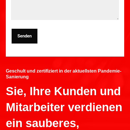
Senden
Geschult und zertifiziert in der aktuellsten Pandemie-
Sanierung
Sie, Ihre Kunden und
Mitarbeiter verdienen
ein sauberes,