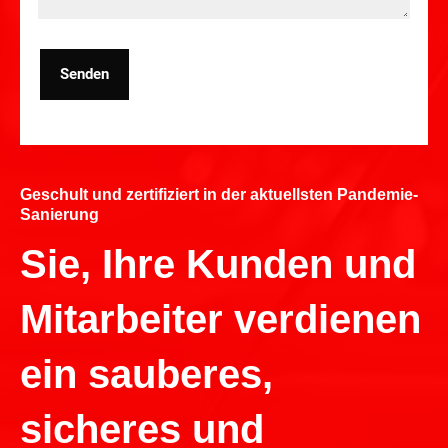
Senden
Geschult und zertifiziert in der aktuellsten Pandemie-
Sanierung
Sie, Ihre Kunden und
Mitarbeiter verdienen
ein sauberes,
sicheres und