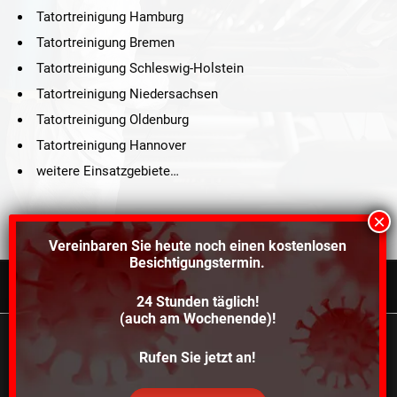
Tatortreinigung Hamburg
Tatortreinigung Bremen
Tatortreinigung Schleswig-Holstein
Tatortreinigung Niedersachsen
Tatortreinigung Oldenburg
Tatortreinigung Hannover
weitere Einsatzgebiete…
Vereinbaren Sie heute noch einen
kostenlosen
Besichtigungstermin.
24 Stunden täglich!
©2021 Schröders Service Team Nord, All Rights Reserved.
(auch am Wochenende)!
Schroeder Service Team Nord
Wir verwenden Cookies, um dir die bestmögliche
Rufen Sie jetzt an!
Über uns
Kontakt
Impressum
Datenschutz
Erfahrung auf unserer Website zu bieten.
In den
Einstellungen
kannst du erfahren, welche Cookies