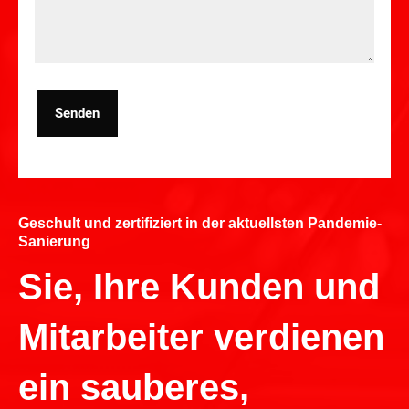
Senden
Geschult und zertifiziert in der aktuellsten Pandemie-
Sanierung
Sie, Ihre Kunden und
Mitarbeiter verdienen
ein sauberes,