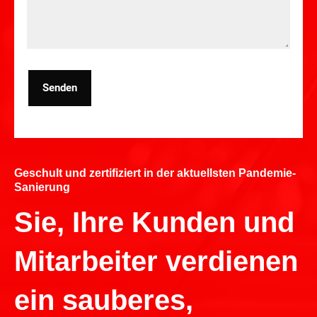
Senden
Geschult und zertifiziert in der aktuellsten Pandemie-
Sanierung
Sie, Ihre Kunden und
Mitarbeiter verdienen
ein sauberes,