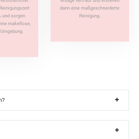
fektionsmittel
Anlage vertraut und erstellen
Reinigungszeit
dann eine maßgeschneiderte
 und sorgen
Reinigung.
 eine makellose,
e Umgebung.
n?