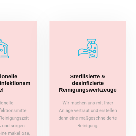
ionelle
Sterilisierte &
sinfektionsm
desinfizierte
el
Reinigungswerkzeuge
ionelle
Wir machen uns mit Ihrer
fektionsmittel
Anlage vertraut und erstellen
Reinigungszeit
dann eine maßgeschneiderte
 und sorgen
Reinigung.
 eine makellose,