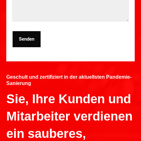
Senden
Geschult und zertifiziert in der aktuellsten Pandemie-
Sanierung
Sie, Ihre Kunden und
Mitarbeiter verdienen
ein sauberes,