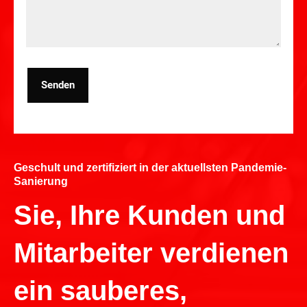
Senden
Geschult und zertifiziert in der aktuellsten Pandemie-
Sanierung
Sie, Ihre Kunden und
Mitarbeiter verdienen
ein sauberes,