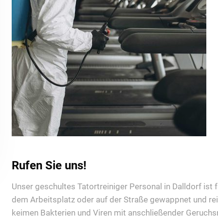
Rufen Sie uns!
Unser geschultes Tatortreiniger Personal in Dalldorf ist f
dem Arbeitsplatz oder auf der Straße gewappnet und rei
keimen Bakterien und Viren mit anschließender Geruchsn