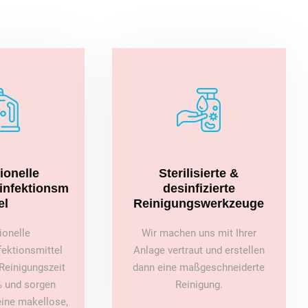
ionelle
Sterilisierte &
sinfektionsm
desinfizierte
el
Reinigungswerkzeuge
ionelle
Wir machen uns mit Ihrer
fektionsmittel
Anlage vertraut und erstellen
Reinigungszeit
dann eine maßgeschneiderte
 und sorgen
Reinigung.
 eine makellose,