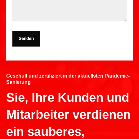
Senden
Geschult und zertifiziert in der aktuellsten Pandemie-
Sanierung
Sie, Ihre Kunden und
Mitarbeiter verdienen
ein sauberes,