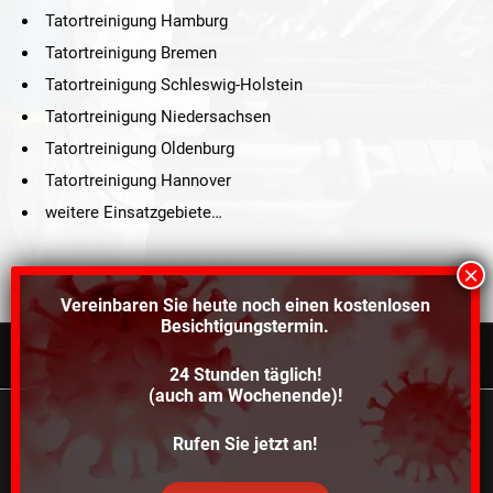
Tatortreinigung Hamburg
Tatortreinigung Bremen
Tatortreinigung Schleswig-Holstein
Tatortreinigung Niedersachsen
Tatortreinigung Oldenburg
Tatortreinigung Hannover
weitere Einsatzgebiete…
Vereinbaren Sie heute noch einen
kostenlosen
Besichtigungstermin.
24 Stunden täglich!
©2021 Schröders Service Team Nord, All Rights Reserved.
(auch am Wochenende)!
Schroeder Service Team Nord
Wir verwenden Cookies, um dir die bestmögliche
Rufen Sie jetzt an!
Über uns
Kontakt
Impressum
Datenschutz
Erfahrung auf unserer Website zu bieten.
In den
Einstellungen
kannst du erfahren, welche Cookies