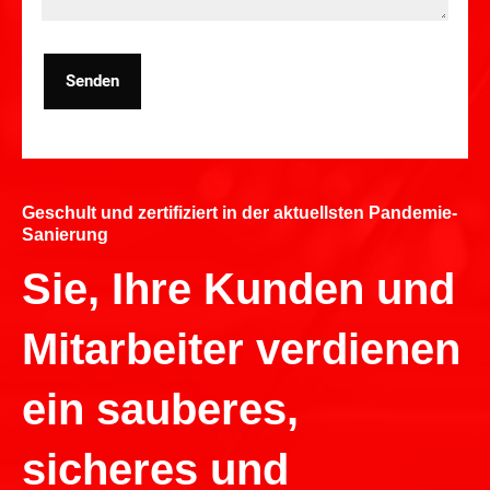
Senden
Geschult und zertifiziert in der aktuellsten Pandemie-
Sanierung
Sie, Ihre Kunden und
Mitarbeiter verdienen
ein sauberes,
sicheres und