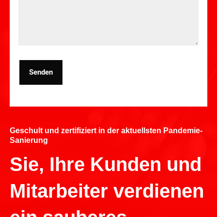
Senden
Geschult und zertifiziert in der aktuellsten Pandemie-
Sanierung
Sie, Ihre Kunden und
Mitarbeiter verdienen