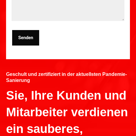
Senden
Geschult und zertifiziert in der aktuellsten Pandemie-
Sanierung
Sie, Ihre Kunden und
Mitarbeiter verdienen
ein sauberes,