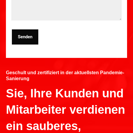
Senden
Geschult und zertifiziert in der aktuellsten Pandemie-
Sanierung
Sie, Ihre Kunden und
Mitarbeiter verdienen
ein sauberes,