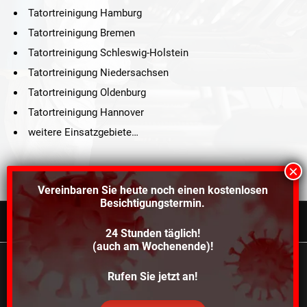
Tatortreinigung Hamburg
Tatortreinigung Bremen
Tatortreinigung Schleswig-Holstein
Tatortreinigung Niedersachsen
Tatortreinigung Oldenburg
Tatortreinigung Hannover
weitere Einsatzgebiete…
Vereinbaren Sie heute noch einen
kostenlosen
Besichtigungstermin.
24 Stunden täglich!
©2021 Schröders Service Team Nord, All Rights Reserved.
(auch am Wochenende)!
Schroeder Service Team Nord
Wir verwenden Cookies, um dir die bestmögliche
Rufen Sie jetzt an!
Über uns
Kontakt
Impressum
Datenschutz
Erfahrung auf unserer Website zu bieten.
In den
Einstellungen
kannst du erfahren, welche Cookies