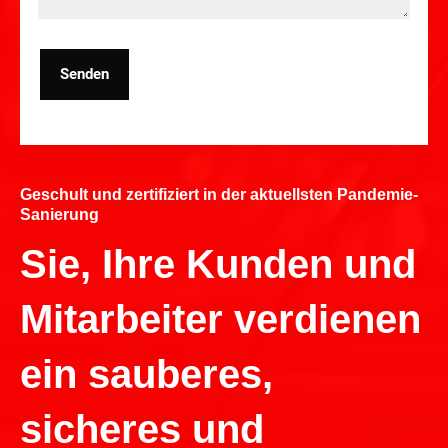
Senden
Geschult und zertifiziert in der aktuellsten Pandemie-
Sanierung
Sie, Ihre Kunden und
Mitarbeiter verdienen
ein sauberes,
sicheres und