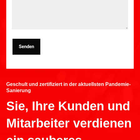
Senden
Geschult und zertifiziert in der aktuellsten Pandemie-
Sanierung
Sie, Ihre Kunden und
Mitarbeiter verdienen