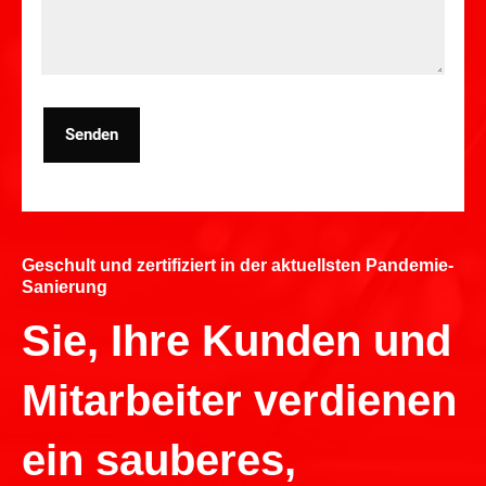
Senden
Geschult und zertifiziert in der aktuellsten Pandemie-
Sanierung
Sie, Ihre Kunden und
Mitarbeiter verdienen
ein sauberes,