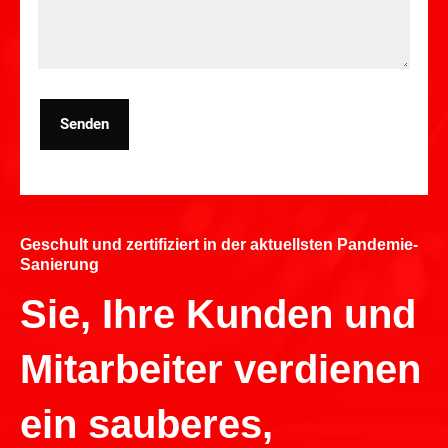
Senden
Geschult und zertifiziert in der aktuellsten Pandemie-
Sanierung
Sie, Ihre Kunden und
Mitarbeiter verdienen
ein sauberes,