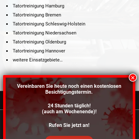
Tatortreinigung Hamburg
Tatortreinigung Bremen
Tatortreinigung Schleswig-Holstein
Tatortreinigung Niedersachsen
Tatortreinigung Oldenburg
Tatortreinigung Hannover
weitere Einsatzgebiete…
Vereinbaren Sie heute noch einen
kostenlosen
Besichtigungstermin.
24 Stunden täglich!
©2021 Schröders Service Team Nord, All Rights Reserved.
(auch am Wochenende)!
Schroeder Service Team Nord
Wir verwenden Cookies, um dir die bestmögliche
Rufen Sie jetzt an!
Über uns
Kontakt
Impressum
Datenschutz
Erfahrung auf unserer Website zu bieten.
In den
Einstellungen
kannst du erfahren, welche Cookies