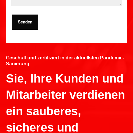
Senden
Geschult und zertifiziert in der aktuellsten Pandemie-
Sanierung
Sie, Ihre Kunden und
Mitarbeiter verdienen
ein sauberes,
sicheres und