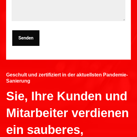
Senden
Geschult und zertifiziert in der aktuellsten Pandemie-
Sanierung
Sie, Ihre Kunden und
Mitarbeiter verdienen
ein sauberes,