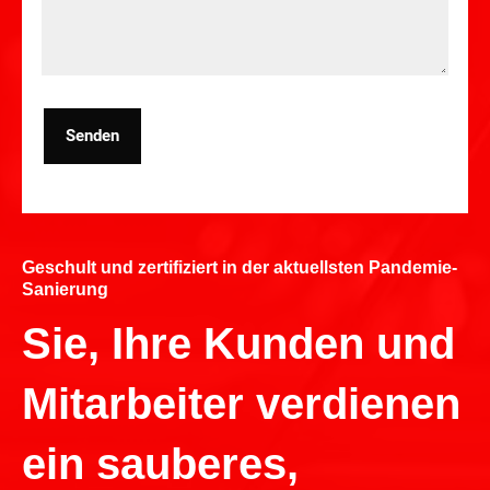
Senden
Geschult und zertifiziert in der aktuellsten Pandemie-
Sanierung
Sie, Ihre Kunden und
Mitarbeiter verdienen
ein sauberes,