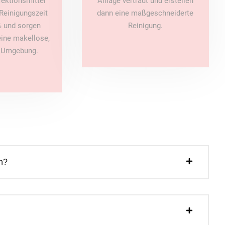
fektionsmittel
Anlage vertraut und erstellen
Reinigungszeit
dann eine maßgeschneiderte
 und sorgen
Reinigung.
 eine makellose,
e Umgebung.
n?