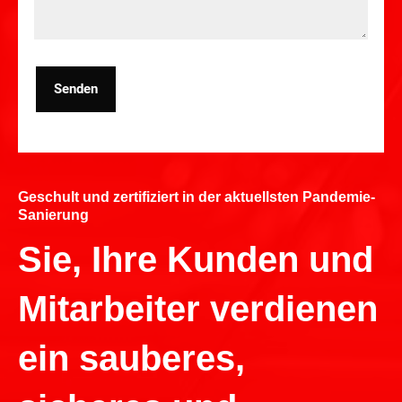
Senden
Geschult und zertifiziert in der aktuellsten Pandemie-
Sanierung
Sie, Ihre Kunden und
Mitarbeiter verdienen
ein sauberes,