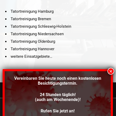
Tatortreinigung Hamburg
Tatortreinigung Bremen
Tatortreinigung Schleswig-Holstein
Tatortreinigung Niedersachsen
Tatortreinigung Oldenburg
Tatortreinigung Hannover
weitere Einsatzgebiete…
Vereinbaren Sie heute noch einen
kostenlosen
Besichtigungstermin.
24 Stunden täglich!
©2021 Schröders Service Team Nord, All Rights Reserved.
(auch am Wochenende)!
Schroeder Service Team Nord
Wir verwenden Cookies, um dir die bestmögliche
Rufen Sie jetzt an!
Über uns
Kontakt
Impressum
Datenschutz
Erfahrung auf unserer Website zu bieten.