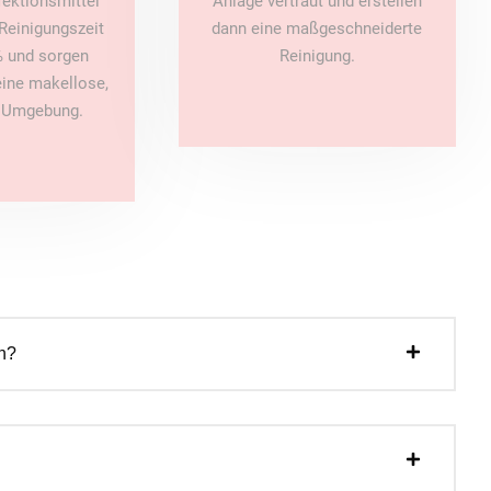
fektionsmittel
Anlage vertraut und erstellen
Reinigungszeit
dann eine maßgeschneiderte
 und sorgen
Reinigung.
 eine makellose,
e Umgebung.
n?