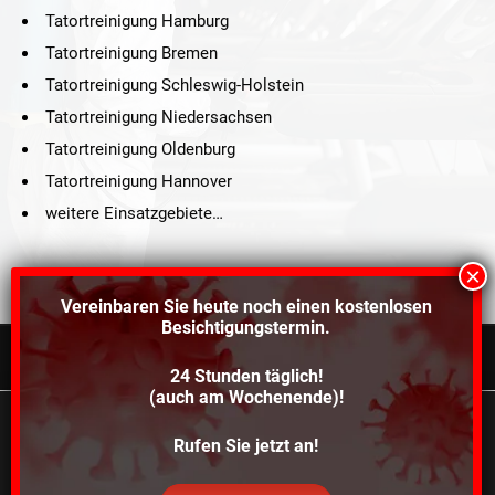
Tatortreinigung Hamburg
Tatortreinigung Bremen
Tatortreinigung Schleswig-Holstein
Tatortreinigung Niedersachsen
Tatortreinigung Oldenburg
Tatortreinigung Hannover
weitere Einsatzgebiete…
Vereinbaren Sie heute noch einen
kostenlosen
Besichtigungstermin.
24 Stunden täglich!
©2021 Schröders Service Team Nord, All Rights Reserved.
(auch am Wochenende)!
Schroeder Service Team Nord
Wir verwenden Cookies, um dir die bestmögliche
Rufen Sie jetzt an!
Über uns
Kontakt
Impressum
Datenschutz
Erfahrung auf unserer Website zu bieten.
In den
Einstellungen
kannst du erfahren, welche Cookies