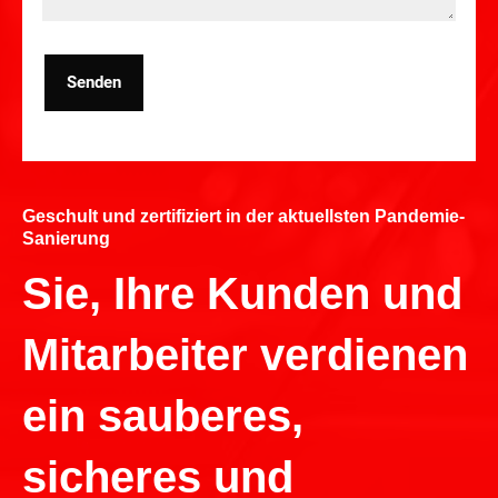
Senden
Geschult und zertifiziert in der aktuellsten Pandemie-
Sanierung
Sie, Ihre Kunden und
Mitarbeiter verdienen
ein sauberes,
sicheres und