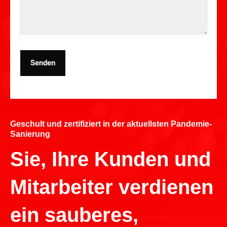
Senden
Geschult und zertifiziert in der aktuellsten Pandemie-
Sanierung
Sie, Ihre Kunden und
Mitarbeiter verdienen
ein sauberes,