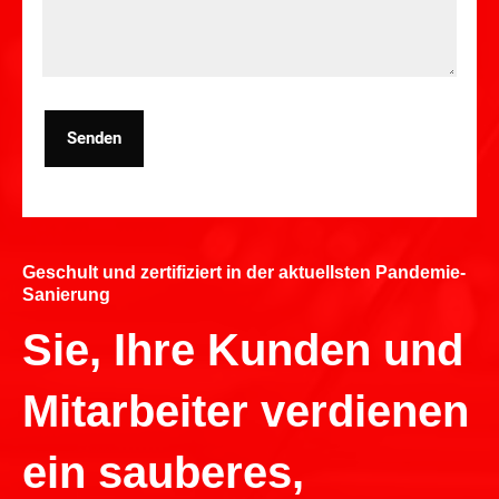
Senden
Geschult und zertifiziert in der aktuellsten Pandemie-
Sanierung
Sie, Ihre Kunden und
Mitarbeiter verdienen
ein sauberes,