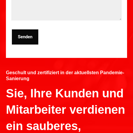
Senden
Geschult und zertifiziert in der aktuellsten Pandemie-
Sanierung
Sie, Ihre Kunden und
Mitarbeiter verdienen
ein sauberes,