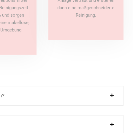
fektionsmittel
Anlage vertraut und erstellen
Reinigungszeit
dann eine maßgeschneiderte
 und sorgen
Reinigung.
 eine makellose,
e Umgebung.
n?