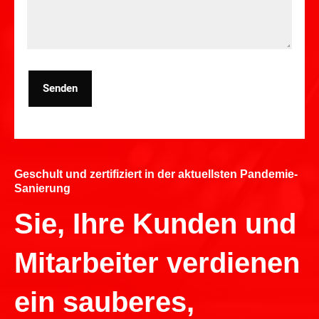
Senden
Geschult und zertifiziert in der aktuellsten Pandemie-
Sanierung
Sie, Ihre Kunden und
Mitarbeiter verdienen
ein sauberes,