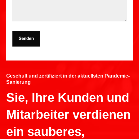
Senden
Geschult und zertifiziert in der aktuellsten Pandemie-
Sanierung
Sie, Ihre Kunden und
Mitarbeiter verdienen
ein sauberes,