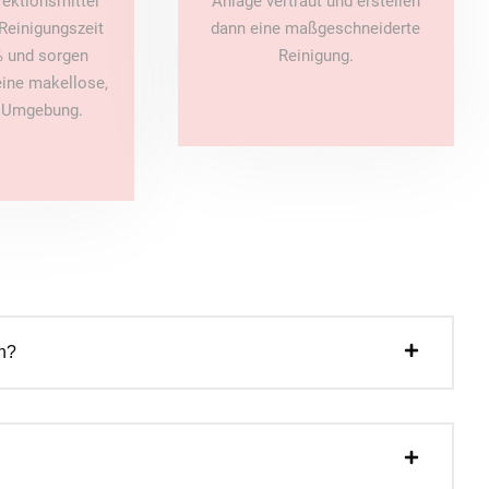
fektionsmittel
Anlage vertraut und erstellen
Reinigungszeit
dann eine maßgeschneiderte
 und sorgen
Reinigung.
 eine makellose,
e Umgebung.
n?