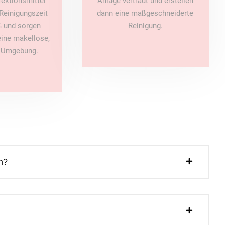
fektionsmittel
Anlage vertraut und erstellen
Reinigungszeit
dann eine maßgeschneiderte
 und sorgen
Reinigung.
 eine makellose,
e Umgebung.
n?