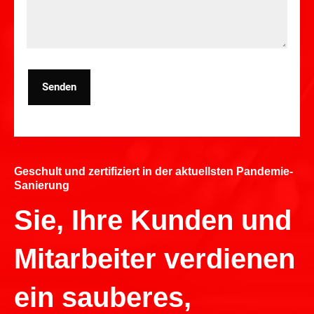
Senden
Geschult und zertifiziert in der aktuellsten Pandemie-
Sanierung
Sie, Ihre Kunden und
Mitarbeiter verdienen
ein sauberes,