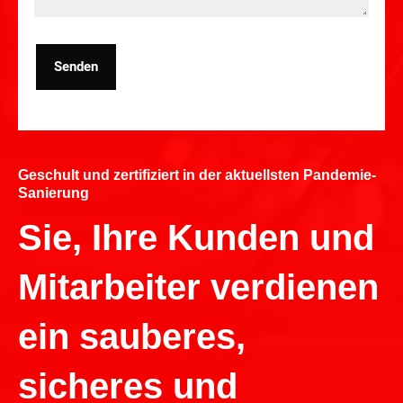
Senden
Geschult und zertifiziert in der aktuellsten Pandemie-
Sanierung
Sie, Ihre Kunden und
Mitarbeiter verdienen
ein sauberes,
sicheres und