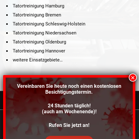
Tatortreinigung Hamburg
Tatortreinigung Bremen
Tatortreinigung Schleswig-Holstein
Tatortreinigung Niedersachsen
Tatortreinigung Oldenburg
Tatortreinigung Hannover
weitere Einsatzgebiete…
Vereinbaren Sie heute noch einen
kostenlosen
Besichtigungstermin.
24 Stunden täglich!
©2021 Schröders Service Team Nord, All Rights Reserved.
(auch am Wochenende)!
Schroeder Service Team Nord
Wir verwenden Cookies, um dir die bestmögliche
Rufen Sie jetzt an!
Über uns
Kontakt
Impressum
Datenschutz
Erfahrung auf unserer Website zu bieten.
In den
Einstellungen
kannst du erfahren, welche Cookies