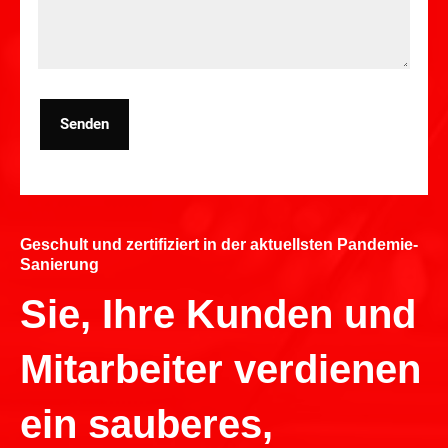
Senden
Geschult und zertifiziert in der aktuellsten Pandemie-
Sanierung
Sie, Ihre Kunden und
Mitarbeiter verdienen
ein sauberes,