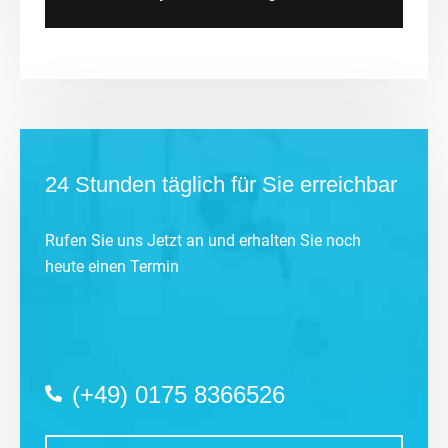
24 Stunden täglich für Sie erreichbar
Rufen Sie uns Jetzt an und erhalten Sie noch
heute einen Termin
(+49) 0175 8366526