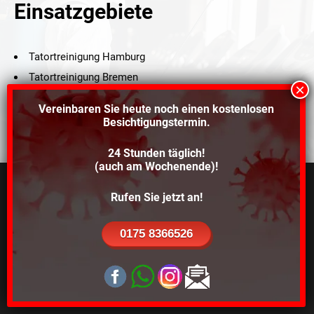
Einsatzgebiete
Tatortreinigung Hamburg
Tatortreinigung Bremen
Tatortreinigung Schleswig-Holstein
Vereinbaren Sie heute noch einen
kostenlosen
Tatortreinigung Niedersachsen
Besichtigungstermin.
Tatortreinigung Oldenburg
24 Stunden täglich!
Tatortreinigung Hannover
(auch am Wochenende)!
weitere Einsatzgebiete…
Wir verwenden Cookies, um dir die bestmögliche
Rufen Sie jetzt an!
Erfahrung auf unserer Website zu bieten.
In den
Einstellungen
kannst du erfahren, welche Cookies
0175 8366526
wir verwenden oder sie ausschalten. Weitere
Informationen findest du auf unserer
Datenschutz-Seite
.
GDPR Cookie-Banner S
Alle Akzeptieren
Ablehnen
©2021 Schröders Service Team Nord, All Rights Reserved.
Schroeder Service Team Nord