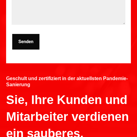
Senden
Geschult und zertifiziert in der aktuellsten Pandemie-
Sanierung
Sie, Ihre Kunden und
Mitarbeiter verdienen
ein sauberes,