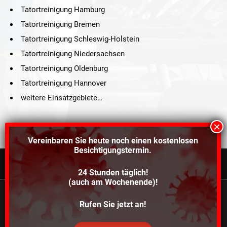
Tatortreinigung Hamburg
Tatortreinigung Bremen
Tatortreinigung Schleswig-Holstein
Tatortreinigung Niedersachsen
Tatortreinigung Oldenburg
Tatortreinigung Hannover
weitere Einsatzgebiete…
Vereinbaren Sie heute noch einen
kostenlosen
Besichtigungstermin.
24 Stunden täglich!
©2021 Schröders Service Team Nord, All Rights Reserved.
(auch am Wochenende)!
Schroeder Service Team Nord
Wir verwenden Cookies, um dir die bestmögliche
Rufen Sie jetzt an!
Über uns
Kontakt
Impressum
Datenschutz
Erfahrung auf unserer Website zu bieten.
In den
Einstellungen
kannst du erfahren, welche Cookies