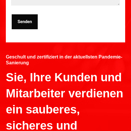
Senden
Geschult und zertifiziert in der aktuellsten Pandemie-
Sanierung
Sie, Ihre Kunden und
Mitarbeiter verdienen
ein sauberes,
sicheres und