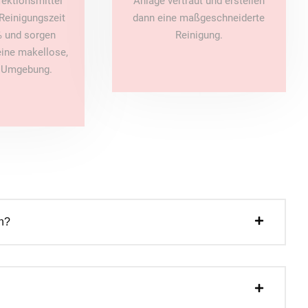
fektionsmittel
Anlage vertraut und erstellen
Reinigungszeit
dann eine maßgeschneiderte
 und sorgen
Reinigung.
 eine makellose,
e Umgebung.
n?